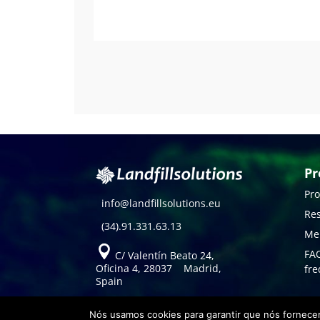
Pr
Pro
info@landfillsolutions.eu
Res
(34).91.331.63.13
Mer
FAQ
C/ Valentín Beato 24,
Oficina 4, 28037 Madrid,
fre
Spain
Nós usamos cookies para garantir que nós fornecem