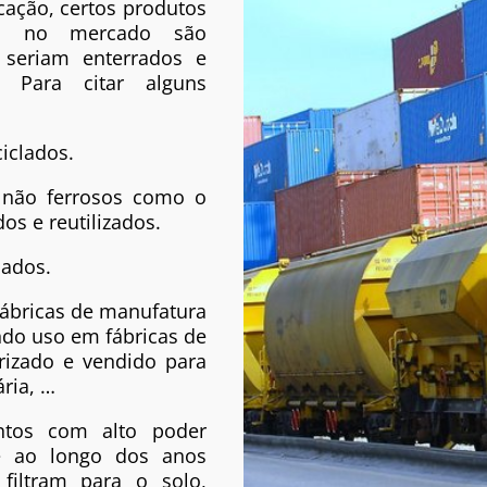
cação, certos produtos
o no mercado são
seriam enterrados e
. Para citar alguns
Your content goe
inline or in the
also style every 
iclados.
module Design s
CSS to this text
s não ferrosos como o
os e reutilizados.
lados.
fábricas de manufatura
ndo uso em fábricas de
rizado e vendido para
ária, …
tos com alto poder
e ao longo dos anos
iltram para o solo,