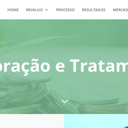
HOME
REVALUO
PROCESSO
RESULTADOS
MERCADO
oração e Trata
3