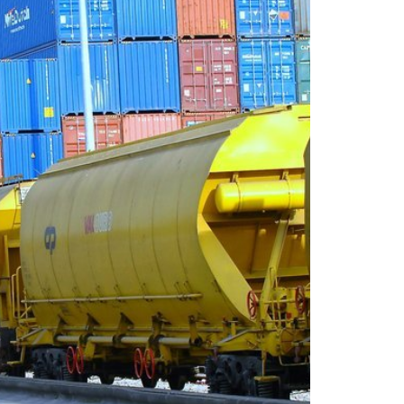
s here. Edit or remove this text
 module Content settings. You can
aspect of this content in the
ettings and even apply custom
 in the module Advanced settings.