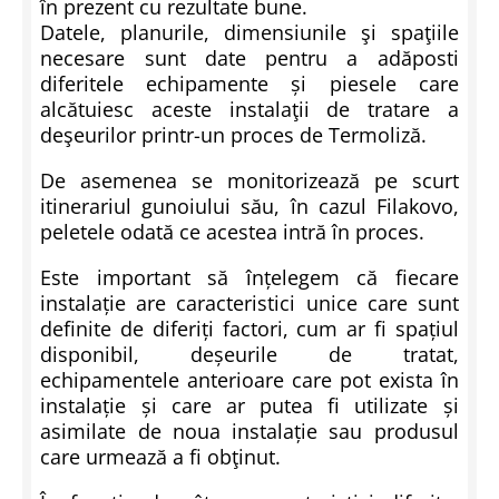
în prezent cu rezultate bune.
Datele, planurile, dimensiunile şi spaţiile
necesare sunt date pentru a ad
ă
posti
diferitele echipamente și piesele care
alc
ă
tuiesc aceste instalaţii de tratare a
deşeurilor printr-un proces de Termoliz
ă
.
De asemenea se monitorizeaz
ă
pe scurt
itinerariul gunoiului s
ă
u, în cazul Filakovo,
peletele odat
ă
ce acestea intr
ă
în proces.
Este important s
ă
înțelegem că fiecare
instalație are caracteristici unice care sunt
definite de diferiți factori, cum ar fi spațiul
disponibil, deșeurile de tratat,
echipamentele anterioare care pot exista în
instalație și care ar putea fi utilizate și
asimilate de noua instalație sau produsul
care urmeaz
ă
a fi obţinut.