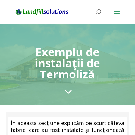
Exemplu de
instalaţii de
Termoliză
3
În aceasta secţiune explic
ă
m pe scurt câteva
fabrici care au fost instalate și funcţioneaz
ă