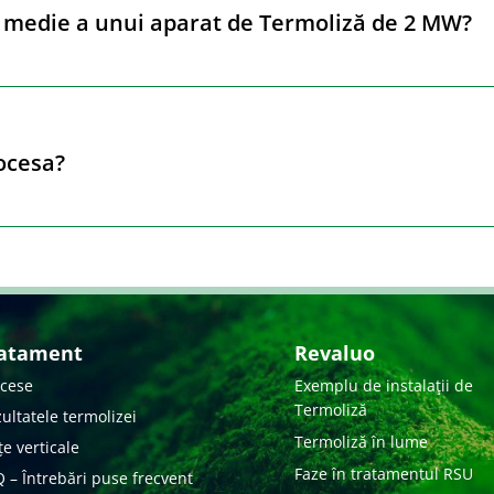
 medie a unui aparat de Termoliză de 2 MW?
ocesa?
atament
Revaluo
cese
Exemplu de instalaţii de
Termoliză
ultatele termolizei
Termoliză în lume
țe verticale
Faze în tratamentul RSU
 – Întrebări puse frecvent