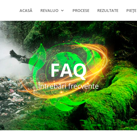
ACASĂ
REVALUO
PROCESE
REZULTATE
PIEŢE
FAQ
Întrebări frecvente