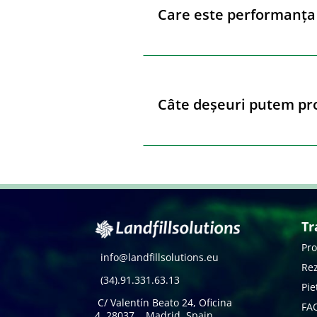
Care este performanța
Câte deșeuri putem pr
Tr
Pro
info@landfillsolutions.eu
Rez
(34).91.331.63.13
Pie
C/ Valentín Beato 24, Oficina
FAQ
4, 28037 Madrid, Spain